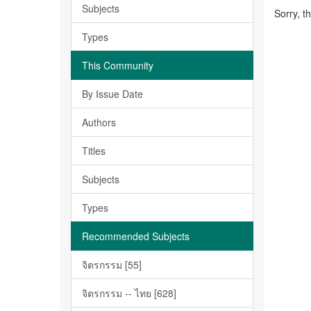
Subjects
Sorry, t
Types
This Community
By Issue Date
Authors
Titles
Subjects
Types
Recommended Subjects
จิตรกรรม [55]
จิตรกรรม -- ไทย [628]