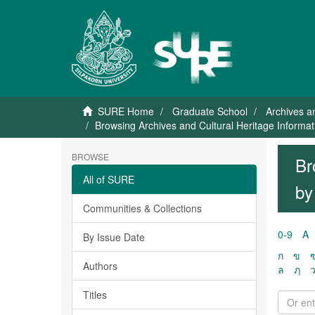
SURE Home
Graduate School
Archives a
Browsing Archives and Cultural Heritage Inform
BROWSE
Br
All of SURE
by
Communities & Collections
0-9
A
By Issue Date
ก
ข
Authors
ล
ฦ
Titles