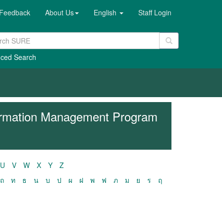
Feedback
About Us
English
Staff Login
ced Search
formation Management Program
U
V
W
X
Y
Z
ถ
ท
ธ
น
บ
ป
ผ
ฝ
พ
ฟ
ภ
ม
ย
ร
ฤ