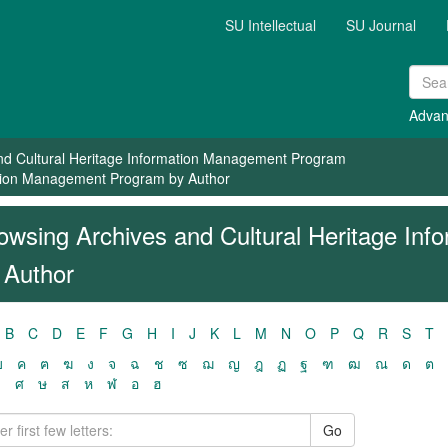
SU Intellectual
SU Journal
Advan
nd Cultural Heritage Information Management Program
ation Management Program by Author
owsing Archives and Cultural Heritage In
 Author
B
C
D
E
F
G
H
I
J
K
L
M
N
O
P
Q
R
S
T
ฃ
ค
ฅ
ฆ
ง
จ
ฉ
ช
ซ
ฌ
ญ
ฎ
ฏ
ฐ
ฑ
ฒ
ณ
ด
ต
ว
ศ
ษ
ส
ห
ฬ
อ
ฮ
Go