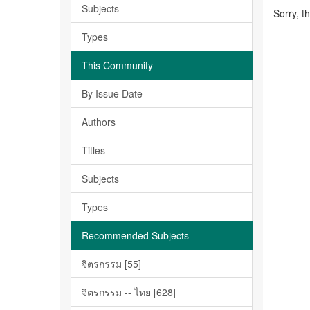
Subjects
Sorry, t
Types
This Community
By Issue Date
Authors
Titles
Subjects
Types
Recommended Subjects
จิตรกรรม [55]
จิตรกรรม -- ไทย [628]