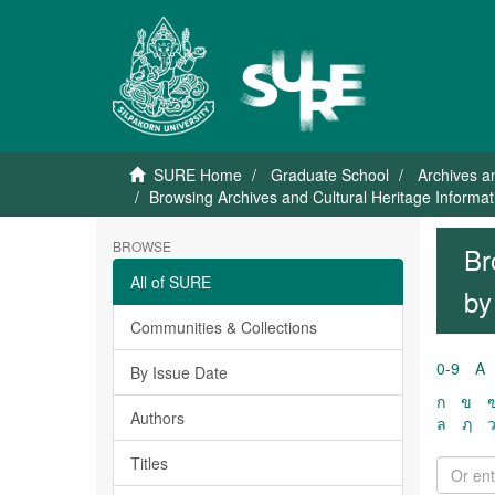
SURE Home
Graduate School
Archives a
Browsing Archives and Cultural Heritage Inform
BROWSE
Br
All of SURE
by
Communities & Collections
0-9
A
By Issue Date
ก
ข
Authors
ล
ฦ
Titles