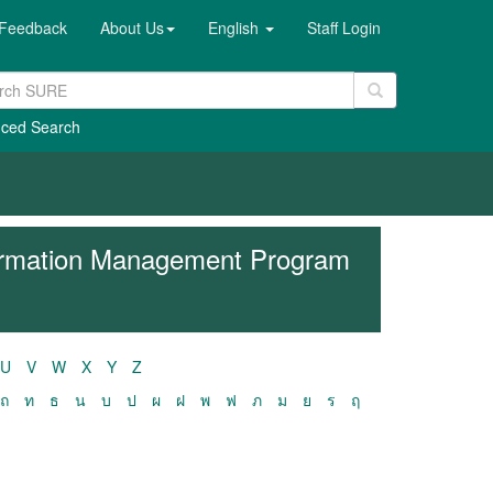
Feedback
About Us
English
Staff Login
ced Search
formation Management Program
U
V
W
X
Y
Z
ถ
ท
ธ
น
บ
ป
ผ
ฝ
พ
ฟ
ภ
ม
ย
ร
ฤ