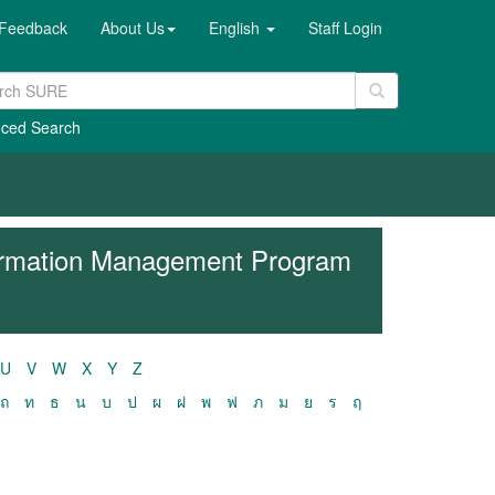
Feedback
About Us
English
Staff Login
ced Search
formation Management Program
U
V
W
X
Y
Z
ถ
ท
ธ
น
บ
ป
ผ
ฝ
พ
ฟ
ภ
ม
ย
ร
ฤ