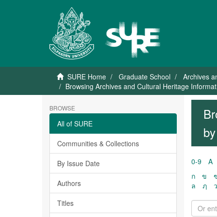
SURE Home
Graduate School
Archives a
Browsing Archives and Cultural Heritage Inform
BROWSE
Br
All of SURE
by
Communities & Collections
0-9
A
By Issue Date
ก
ข
Authors
ล
ฦ
Titles