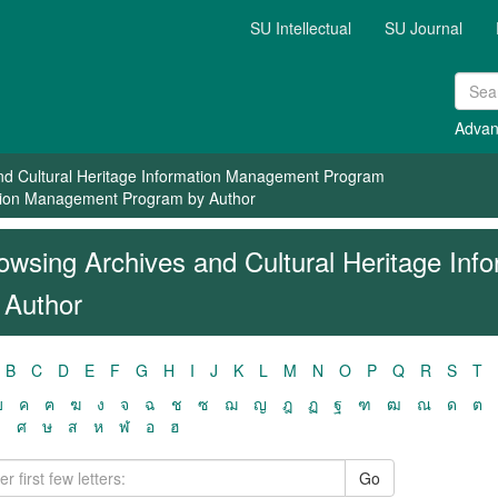
SU Intellectual
SU Journal
Advan
nd Cultural Heritage Information Management Program
ation Management Program by Author
owsing Archives and Cultural Heritage In
 Author
B
C
D
E
F
G
H
I
J
K
L
M
N
O
P
Q
R
S
T
ฃ
ค
ฅ
ฆ
ง
จ
ฉ
ช
ซ
ฌ
ญ
ฎ
ฏ
ฐ
ฑ
ฒ
ณ
ด
ต
ว
ศ
ษ
ส
ห
ฬ
อ
ฮ
Go