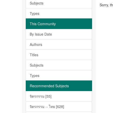
Subjects
Sorry, t
Types
This Community
By Issue Date
Authors
Titles
Subjects
Types
Recommended Subjects
จิตรกรรม [55]
จิตรกรรม -- ไทย [628]