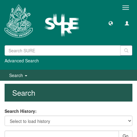
Toggl
navig
Advanced Search
Search
Search
Search History:
Go