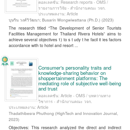
คอลเลคชัน: Research reports - OMS /
รายงานการวิจัย - สำนักงานคณะ วจก.
ประเภทผลงาน: Article
บุษริน วงศ์วิวัฒนา
;
Busarin Wongwiwattana (Ph.D.)
(
2023
)
The research titled “The Development of Senior Tourists
Facilities Management for Thailand Rivera Hotels” aims to
achieve several objectives 1) to s t udy t he facil it ies factors
accordance with to hotel and resort ...
Consumer's personality traits and
knowledge-sharing behavior on
shoppertainment platforms: The
mediating role of subjective well-being
and trust
คอลเลคชัน: Article - OMS / บทความทาง
วิชาการ - สำนักงานคณะ วจก.
ประเภทผลงาน: Article
Thadathibesra Phuthong
(
HighTech and Innovation Journal
,
2023
)
Objectives: This research analyzed the direct and indirect