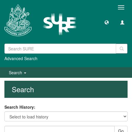
Toggl
navig
Advanced Search
Search
Search
Search History:
Go