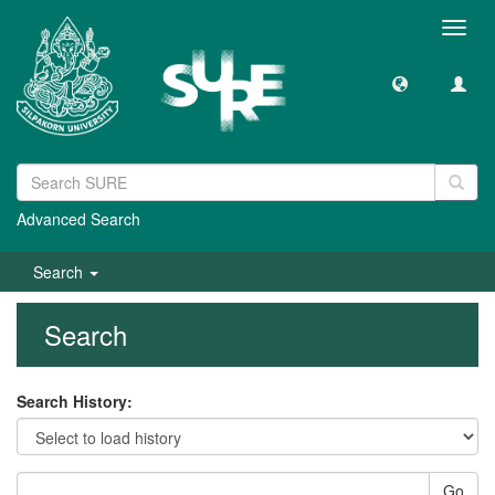
Toggl
navig
Advanced Search
Search
Search
Search History:
Go