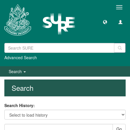
Toggl
navig
Advanced Search
Search
Search
Search History:
Go