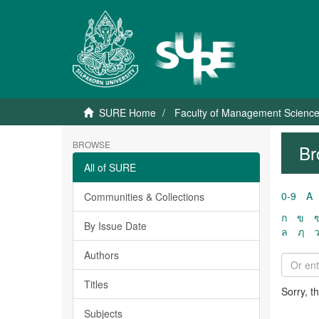
SURE Home
Faculty of Management Scienc
BROWSE
Br
All of SURE
0-9
A
Communities & Collections
ก
ข
By Issue Date
ล
ฦ
Authors
Titles
Sorry, t
Subjects