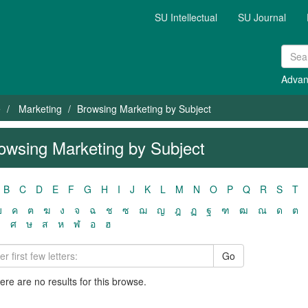
SU Intellectual
SU Journal
Advan
e
Marketing
Browsing Marketing by Subject
owsing Marketing by Subject
B
C
D
E
F
G
H
I
J
K
L
M
N
O
P
Q
R
S
T
ฃ
ค
ฅ
ฆ
ง
จ
ฉ
ช
ซ
ฌ
ญ
ฎ
ฏ
ฐ
ฑ
ฒ
ณ
ด
ต
ว
ศ
ษ
ส
ห
ฬ
อ
ฮ
Go
here are no results for this browse.