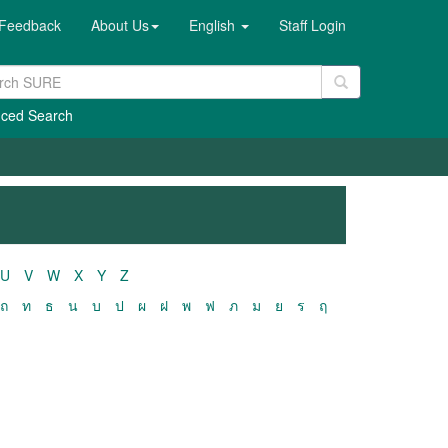
Feedback
About Us
English
Staff Login
ced Search
U
V
W
X
Y
Z
ถ
ท
ธ
น
บ
ป
ผ
ฝ
พ
ฟ
ภ
ม
ย
ร
ฤ