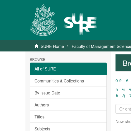
SURE Home
Faculty of Management Scienc
BROWSE
Br
All of SURE
0-9
A
Communities & Collections
ก
ข
By Issue Date
ล
ฦ
Authors
Titles
Now sho
Subjects