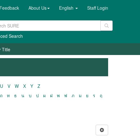
Feedback
About Us
English
Staff Login
ced Search
Title
U
V
W
X
Y
Z
ถ
ท
ธ
น
บ
ป
ผ
ฝ
พ
ฟ
ภ
ม
ย
ร
ฤ