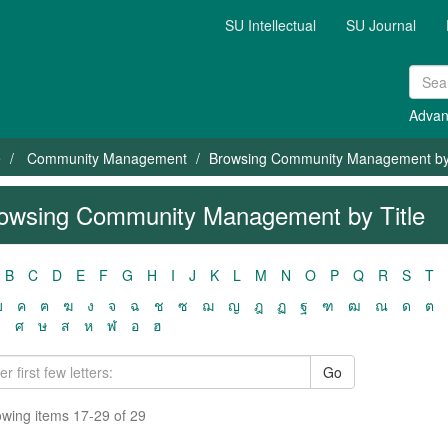
SU Intellectual
SU Journal
Advan
e
Community Management
Browsing Community Management by 
owsing Community Management by Title
B
C
D
E
F
G
H
I
J
K
L
M
N
O
P
Q
R
S
T
ฃ
ค
ฅ
ฆ
ง
จ
ฉ
ช
ซ
ฌ
ญ
ฎ
ฏ
ฐ
ฑ
ฒ
ณ
ด
ต
ว
ศ
ษ
ส
ห
ฬ
อ
ฮ
Go
wing items 17-29 of 29