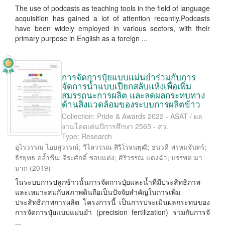
The use of podcasts as teaching tools in the field of language
acquisition has gained a lot of attention recantly.Podcasts
have been widely employed in various sectors, with their
primary purpose in English as a foreign ...
การจัดการปุ๋ยแบบแม่นยำร่วมกับการ
จัดการน้ำแบบเปียกสลับแห้งเพื่อเพิ่ม
สมรรถนะการผลิต และลดผลกระทบทาง
ด้านสิ่งแวดล้อมของระบบการผลิตข้าว
Collection: Pride & Awards 2022 - ASAT / ผล
งานโดดเด่นปีการศึกษา 2565 - สว.
Type: Research
อุไรวรรณ ไอยสุวรรณ์
;
วิไลวรรณ สิริโรจนพุฒิ
;
ธนวดี พรหมจันทร์
;
ธีรยุทธ คล้ำชื่น
;
จีระศักดิ์ ชอบแต่ง
;
ศิริวรรณ แดงฉ่ำ
;
บรรพต มา
มาก
(
2019
)
ในระบบการปลูกข้าวนั้นการจัดการปุ๋ยและน้ำที่มีประสิทธิภาพ
และเหมาะสมกับสภาพดินถือเป็นปัจจัยสำคัญในการเพิ่ม
ประสิทธิภาพการผลิต โครงการนี้ เป็นการประเมินผลกระทบของ
การจัดการปุ๋ยแบบแม่นยำ (precision fertilization) ร่วมกับการจั
...