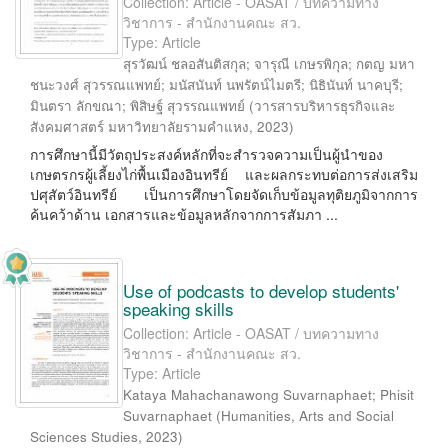
Collection: Article - OASAT / บทความทาง
วิชาการ - สำนักงานคณะ สว.
Type: Article
สุรวัฒน์ ชลอสันติสกุล
;
จารุณี เกษรพิกุล
;
กตญ มหา
ชนะวงศ์ สุวรรณแพทย์
;
มนัสนันท์ นพรัตน์ไมตรี
;
นิธินันท์ นาคบุรี
;
มินตรา ลักขณา
;
พิสิษฐ์ สุวรรณแพทย์
(
วารสารบริหารธุรกิจและ
สังคมศาสตร์ มหาวิทยาลัยรามคำแหง
,
2023
)
การศึกษานี้มีวัตถุประสงค์หลักที่จะสำรวจความเป็นผู้นำของ
เกษตรกรผู้เลี้ยงไก่พื้นเมืองอินทรีย์ และผลกระทบต่อการส่งเสริม
ปศุสัตว์อินทรีย์ เป็นการศึกษาโดยจัดเก็บข้อมูลทุติยภูมิจากการ
ค้นคว้าด้าน เอกสารและข้อมูลหลักจากการสัมภา ...
Use of podcasts to develop students'
speaking skills
Collection: Article - OASAT / บทความทาง
วิชาการ - สำนักงานคณะ สว.
Type: Article
Kataya Mahachanawong Suvarnaphaet
;
Phisit
Suvarnaphaet
(
Humanities, Arts and Social
Sciences Studies
,
2023
)