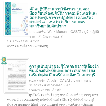
คูู่มือปฏิบัติงานการใช้งานระบบจอง
ห้องเรียนห้องปฏิบัติการคอมพิวเตอร์และ
ห้องประชุมอาคารปฏิบัติการคณะสัตว
ศาสตร์และเทคโนโลยีการเกษตร
มหาวิทยาลัยศิลปากร
คอลเลคชัน: Work Manual - OASAT / คู่มือปฏิบัติ
งาน - สำนักงานคณะ สว.
ประเภทผลงาน: Article
จารุกิตติ สมโสภณ
(
2026-03
)
ความเป็นผู้นำของผู้นำเกษตรกรผู้เลี้ยงไก่
พื้นเมืองอินทรีย์และผลกระทบต่อการส่ง
เสริมปศุสัตว์อินทรีย์ของจังหวัดเพชรบุรี
คอลเลคชัน: Article - OASAT / บทความทาง
วิชาการ - สำนักงานคณะ สว.
ประเภทผลงาน: Article
สุรวัฒน์ ชลอสันติสกุล
;
จารุณี เกษรพิกุล
;
กตญ มหา
ชนะวงศ์ สุวรรณแพทย์
;
มนัสนันท์ นพรัตน์ไมตรี
;
นิธินันท์ นาคบุรี
;
มินตรา ลักขณา
;
พิสิษฐ์ สุวรรณแพทย์
(
วารสารบริหารธุรกิจและ