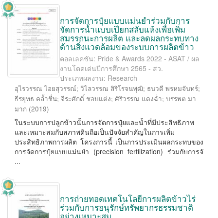
การจัดการปุ๋ยแบบแม่นยำร่วมกับการ
จัดการน้ำแบบเปียกสลับแห้งเพื่อเพิ่ม
สมรรถนะการผลิต และลดผลกระทบทาง
ด้านสิ่งแวดล้อมของระบบการผลิตข้าว
คอลเลคชัน: Pride & Awards 2022 - ASAT / ผล
งานโดดเด่นปีการศึกษา 2565 - สว.
ประเภทผลงาน: Research
อุไรวรรณ ไอยสุวรรณ์
;
วิไลวรรณ สิริโรจนพุฒิ
;
ธนวดี พรหมจันทร์
;
ธีรยุทธ คล้ำชื่น
;
จีระศักดิ์ ชอบแต่ง
;
ศิริวรรณ แดงฉ่ำ
;
บรรพต มา
มาก
(
2019
)
ในระบบการปลูกข้าวนั้นการจัดการปุ๋ยและน้ำที่มีประสิทธิภาพ
และเหมาะสมกับสภาพดินถือเป็นปัจจัยสำคัญในการเพิ่ม
ประสิทธิภาพการผลิต โครงการนี้ เป็นการประเมินผลกระทบของ
การจัดการปุ๋ยแบบแม่นยำ (precision fertilization) ร่วมกับการจั
...
การถ่ายทอดเทคโนโลยีการผลิตข้าวไร่
ร่วมกับการอนุรักษ์ทรัพยากรธรรมชาติ
อย่างเหมาะสม