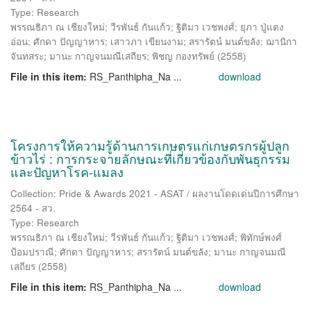
Type: Research
พรรณธิภา ณ เชียงใหม่
;
วีรพันธ์ กันแก้ว
;
ฐิติมา เวชพงศ์
;
ยุภา ปู่แตง
อ่อน
;
ศักดา ปัญญาหาร
;
เสาวภา เขียนงาม
;
สรารัตน์ มนต์ขลัง
;
ฌานิกา
จันทสระ
;
มานะ กาญจนมณีเสถียร
;
พิชญ กองทรัพย์
(
2558
)
File in this item:
RS_Panthipha_Na ...
download
โครงการให้ความรู้ด้านการเกษตรแก่เกษตรกรผู้ปลูก
ข้าวไร่ : การกระจายลักษณะที่เกี่ยวข้องกับพันธุกรรม
และปัญหาโรค-แมลง
Collection: Pride & Awards 2021 - ASAT / ผลงานโดดเด่นปีการศึกษา
2564 - สว.
Type: Research
พรรณธิภา ณ เชียงใหม่
;
วีรพันธ์ กันแก้ว
;
ฐิติมา เวชพงศ์
;
พิทักษ์พงศ์
ป้อมปราณี
;
ศักดา ปัญญาหาร
;
สรารัตน์ มนต์ขลัง
;
มานะ กาญจนมณี
เสถียร
(
2558
)
File in this item:
RS_Panthipha_Na ...
download