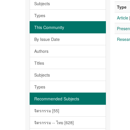
Subjects
Type
Types
Article
This Community
Presen
By Issue Date
Resea
Authors
Titles
Subjects
Types
Recommended Subjects
จิตรกรรม [55]
จิตรกรรม -- ไทย [628]