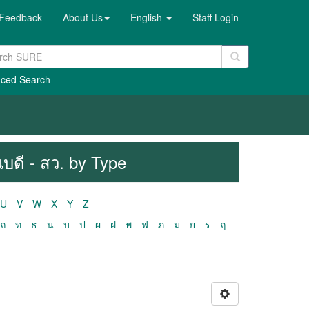
Feedback
About Us
English
Staff Login
ced Search
บดี - สว. by Type
U
V
W
X
Y
Z
ถ
ท
ธ
น
บ
ป
ผ
ฝ
พ
ฟ
ภ
ม
ย
ร
ฤ