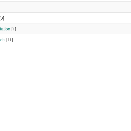
[3]
tation
[1]
rch
[11]