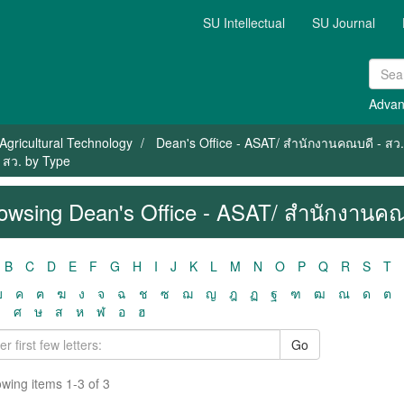
SU Intellectual
SU Journal
Advan
Agricultural Technology
Dean's Office - ASAT/ สำนักงานคณบดี - สว.
 สว. by Type
owsing Dean's Office - ASAT/ สำนักงานคณ
B
C
D
E
F
G
H
I
J
K
L
M
N
O
P
Q
R
S
T
ฃ
ค
ฅ
ฆ
ง
จ
ฉ
ช
ซ
ฌ
ญ
ฎ
ฏ
ฐ
ฑ
ฒ
ณ
ด
ต
ว
ศ
ษ
ส
ห
ฬ
อ
ฮ
Go
wing items 1-3 of 3