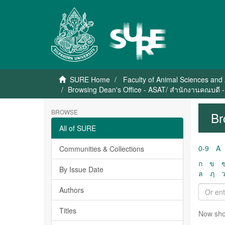
SURE Home
Faculty of Animal Sciences and 
Browsing Dean's Office - ASAT/ สำนักงานคณบดี -
BROWSE
Br
All of SURE
0-9
A
Communities & Collections
ก
ข
By Issue Date
ล
ฦ
Authors
Titles
Now sho