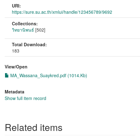
URI:
https://sure.su.ac.th/xmlui/handle/123456789/9692
Collections:
วิทยานิพนธ์
[502]
Total Download:
183
View/
Open
MA_Wassana_Suaykred.pdf (1014.Kb)
Metadata
Show full item record
Related items