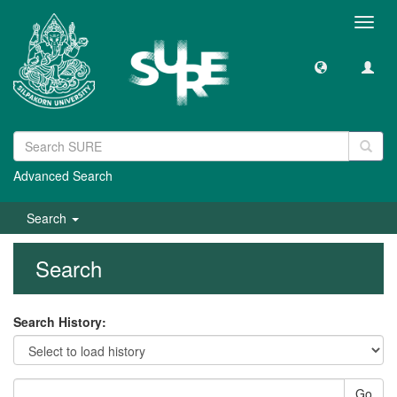
Toggl
navig
Advanced Search
Search
Search
Search History:
Go