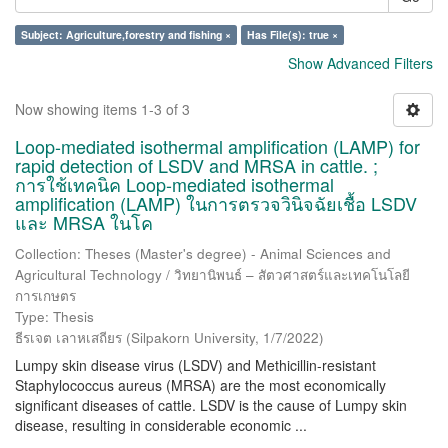
Subject: Agriculture,forestry and fishing ×
Has File(s): true ×
Show Advanced Filters
Now showing items 1-3 of 3
Loop-mediated isothermal amplification (LAMP) for
rapid detection of LSDV and MRSA in cattle. ;
การใช้เทคนิค Loop-mediated isothermal
amplification (LAMP) ในการตรวจวินิจฉัยเชื้อ LSDV
และ MRSA ในโค
Collection: Theses (Master's degree) - Animal Sciences and
Agricultural Technology / วิทยานิพนธ์ – สัตวศาสตร์และเทคโนโลยี
การเกษตร
Type: Thesis
ธีรเจต เลาหเสถียร
(
Silpakorn University
,
1/7/2022
)
Lumpy skin disease virus (LSDV) and Methicillin-resistant
Staphylococcus aureus (MRSA) are the most economically
significant diseases of cattle. LSDV is the cause of Lumpy skin
disease, resulting in considerable economic ...