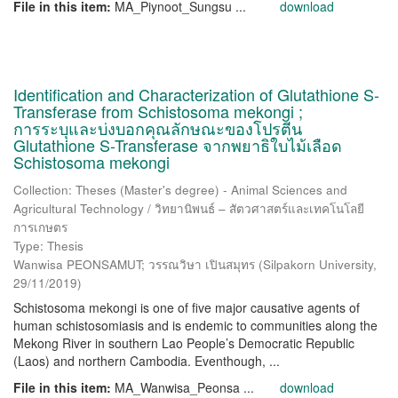
File in this item:
MA_Piynoot_Sungsu ...
download
Identification and Characterization of Glutathione S-
Transferase from Schistosoma mekongi ;
การระบุและบ่งบอกคุณลักษณะของโปรตีน
Glutathione S-Transferase จากพยาธิใบไม้เลือด
Schistosoma mekongi
Collection: Theses (Master's degree) - Animal Sciences and
Agricultural Technology / วิทยานิพนธ์ – สัตวศาสตร์และเทคโนโลยี
การเกษตร
Type: Thesis
Wanwisa PEONSAMUT; วรรณวิษา เปินสมุทร
(
Silpakorn University
,
29/11/2019
)
Schistosoma mekongi is one of five major causative agents of
human schistosomiasis and is endemic to communities along the
Mekong River in southern Lao People’s Democratic Republic
(Laos) and northern Cambodia. Eventhough, ...
File in this item:
MA_Wanwisa_Peonsa ...
download