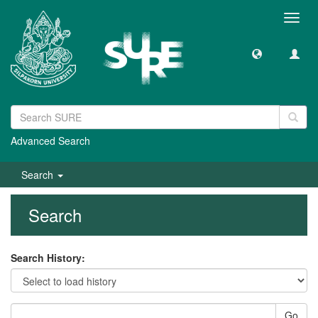
Toggl
navig
Advanced Search
Search
Search
Search History:
Go