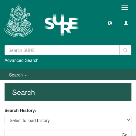
Toggl
navig
Advanced Search
Search
Search
Search History:
Go