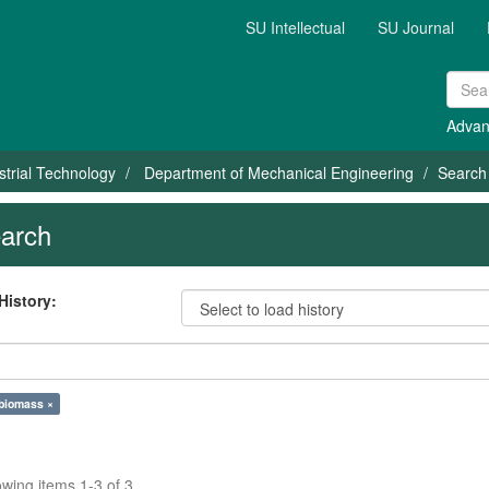
SU Intellectual
SU Journal
Advan
strial Technology
Department of Mechanical Engineering
Search
arch
History:
 biomass ×
wing items 1-3 of 3