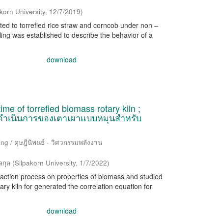
korn University
,
12/7/2019
)
ed to torrefied rice straw and corncob under non –
ling was established to describe the behavior of a
download
me of torrefied biomass rotary kiln ;
ดำเนินการของเตาเผาแบบหมุนสำหรับ
ng / ดุษฎีนิพนธ์ - วิศวกรรมพลังงาน
ลกุล
(
Silpakorn University
,
1/7/2022
)
efaction process on properties of biomass and studied
tary kiln for generated the correlation equation for
download