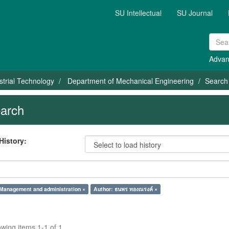
SU Intellectual
SU Journal
Advan
strial Technology
Department of Mechanical Engineering
Search
arch
History:
 Management and administration ×
Author: ธนพร ทองณรงค์ ×
wing items 1-1 of 1