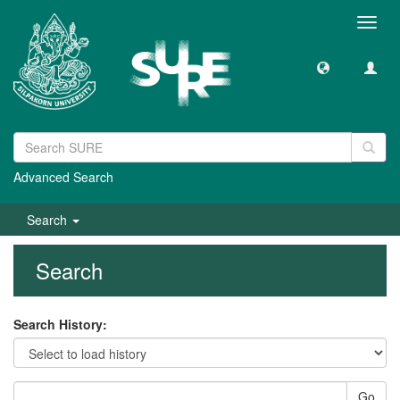
Toggl
navig
Advanced Search
Search
Search
Search History:
Go