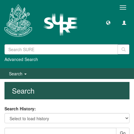
Toggl
navig
Advanced Search
Search
Search
Search History:
Go