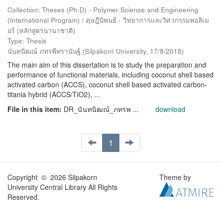
Collection: Theses (Ph.D) - Polymer Science and Engineering
(International Program) / ดุษฎีนิพนธ์ - วิทยาการและวิศวกรรมพอลิเม
อร์ (หลักสูตรนานาชาติ)
Type: Thesis
นันทนิฒณ์ ภทรพีทรานันฐ์
(
Silpakorn University
,
17/8/2018
)
The main aim of this dissertation is to study the preparation and
performance of functional materials, including coconut shell based
activated carbon (ACCS), coconut shell based activated carbon-
titania hybrid (ACCS/TiO2), ...
File in this item:
DR_นันทนิฒณ์_ภทรพ ...
download
1
Copyright © 2026 Silpakorn
Theme by
University Central Library All Rights
Reserved.