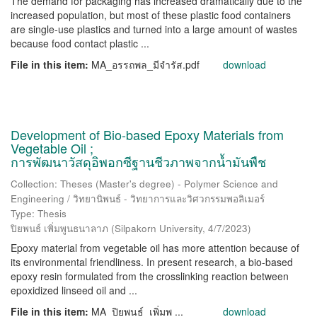
The demand for packaging has increased dramatically due to the
increased population, but most of these plastic food containers
are single-use plastics and turned into a large amount of wastes
because food contact plastic ...
File in this item:
MA_อรรถพล_มีจำรัส.pdf
download
Development of Bio-based Epoxy Materials from
Vegetable Oil ;
การพัฒนาวัสดุอิพอกซีฐานชีวภาพจากน้ำมันพืช
Collection: Theses (Master's degree) - Polymer Science and
Engineering / วิทยานิพนธ์ - วิทยาการและวิศวกรรมพอลิเมอร์
Type: Thesis
ปิยพนธ์ เพิ่มพูนธนาลาภ
(
Silpakorn University
,
4/7/2023
)
Epoxy material from vegetable oil has more attention because of
its environmental friendliness. In present research, a bio-based
epoxy resin formulated from the crosslinking reaction between
epoxidized linseed oil and ...
File in this item:
MA_ปิยพนธ์_เพิ่มพ ...
download