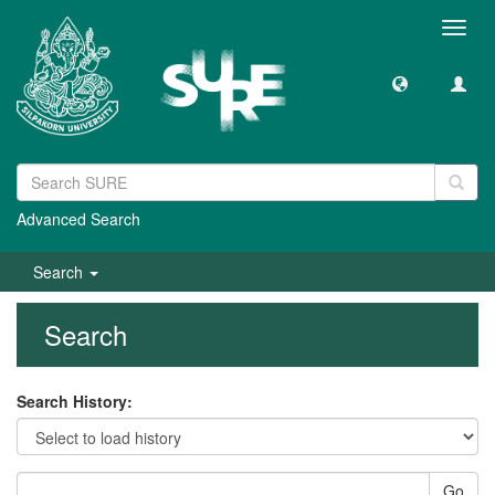
Toggl
navig
Advanced Search
Search
Search
Search History:
Go