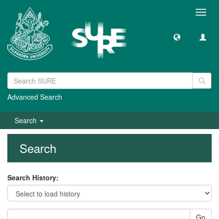
Toggl
navig
Advanced Search
Search
Search
Search History:
Go