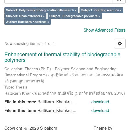
Subject: Polymers|xBiodegradation|xResearch ×
Subject: Grafting reaction ×
Subject: Chan extenders ×
Subject: Biodegradable polymers ×
Author: Rattikarn Khankrua ×
Show Advanced Filters
Now showing items 1-1 of 1
Enhancement of thermal stability of biodegradable
polymers
Collection: Theses (Ph.D) - Polymer Science and Engineering
(International Program) / ดุษฎีนิพนธ์ - วิทยาการและวิศวกรรมพอลิเม
อร์ (หลักสูตรนานาชาติ)
Type: Thesis
Rattikarn Khankrua
;
รัตติกาล ขันธ์เครือ
(
มหาวิทยาลัยศิลปากร
,
2016
)
File in this item:
Rattikarn_Khankru ...
download
File in this item:
Rattikarn_Khankru ...
download
Copyright © 2026 Silpakorn
Theme by