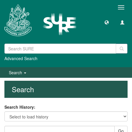
Toggl
navig
Advanced Search
Search
Search
Search History:
Go