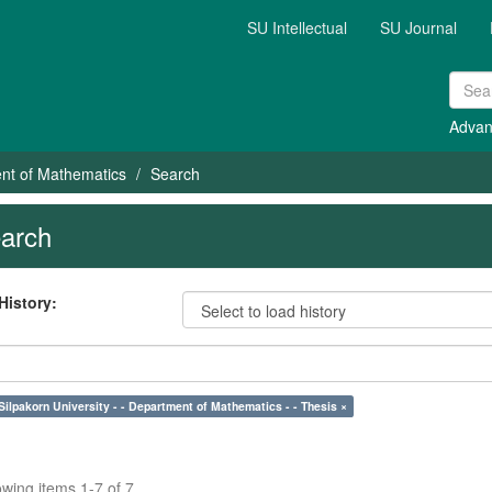
SU Intellectual
SU Journal
Advan
nt of Mathematics
Search
arch
History:
Silpakorn University - - Department of Mathematics - - Thesis ×
wing items 1-7 of 7