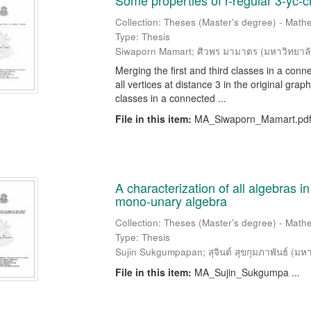
Some properties of r-regular 3-yc-cr
Collection: Theses (Master's degree) - Mathe
Type: Thesis
Siwaporn Mamart
;
ศิวพร มามาตร
(
มหาวิทยาล
Merging the first and third classes in a con
all vertices at distance 3 in the original gra
classes in a connected ...
File in this item:
MA_Siwaporn_Mamart.pd
A characterization of all algebras i
mono-unary algebra
Collection: Theses (Master's degree) - Mathe
Type: Thesis
Sujin Sukgumpapan
;
สุจินต์ สุขกุมภาพันธ์
(
มหา
File in this item:
MA_Sujin_Sukgumpa ...