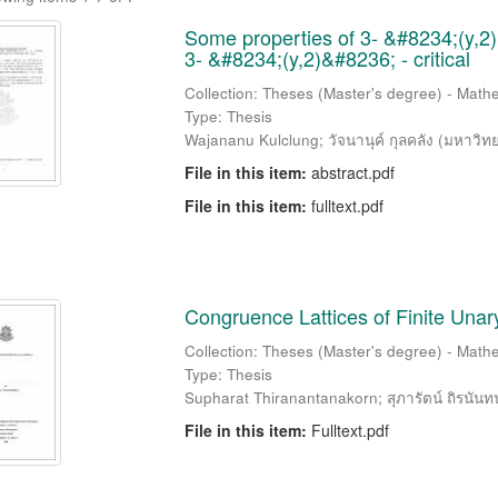
Some properties of 3- &#8234;(y,2)
3- &#8234;(y,2)&#8236; - critical
Collection: Theses (Master's degree) - Mathe
Type: Thesis
Wajananu Kulclung
;
วัจนานุค์ กุลคลัง
(
มหาวิทย
File in this item:
abstract.pdf
File in this item:
fulltext.pdf
Congruence Lattices of Finite Unar
Collection: Theses (Master's degree) - Mathe
Type: Thesis
Supharat Thiranantanakorn
;
สุภารัตน์ ถิรนัน
File in this item:
Fulltext.pdf