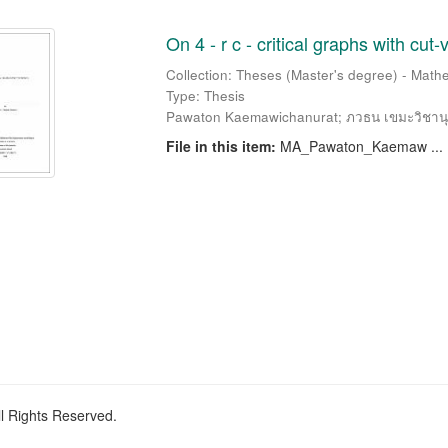
On 4 - r c - critical graphs with cut-
Collection: Theses (Master's degree) - Mathe
Type: Thesis
Pawaton Kaemawichanurat
;
ภวธน เขมะวิชานุร
File in this item:
MA_Pawaton_Kaemaw ...
ll Rights Reserved.