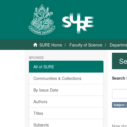
SURE Home
Faculty of Science
Departme
BROWSE
Se
All of SURE
Search 
Communities & Collections
By Issue Date
Authors
Subject: 
Titles
Subjects
Now sho