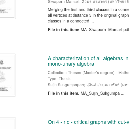
Siwaporn Mamart
;
ศิวพร มามาตร
(
มหาวิทยาล
Merging the first and third classes in a con
all vertices at distance 3 in the original gra
classes in a connected ...
File in this item:
MA_Siwaporn_Mamart.pd
A characterization of all algebras i
mono-unary algebra
Collection: Theses (Master's degree) - Mathe
Type: Thesis
Sujin Sukgumpapan
;
สุจินต์ สุขกุมภาพันธ์
(
มหา
File in this item:
MA_Sujin_Sukgumpa ...
On 4 - r c - critical graphs with cut-