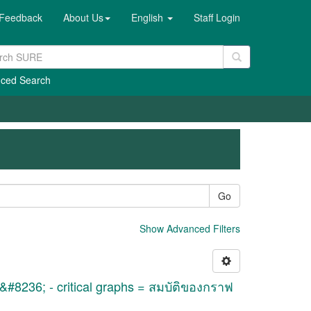
Feedback
About Us
English
Staff Login
ced Search
Go
Show Advanced Filters
&#8236; - critical graphs = สมบัติของกราฟ