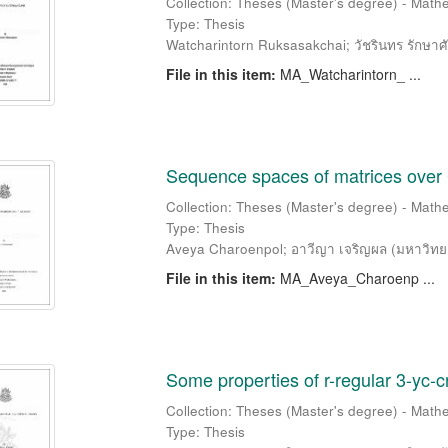
Collection: Theses (Master's degree) - Mathe
Type: Thesis
Watcharintorn Ruksasakchai
;
วัชรินทร รักษาศั
File in this item:
MA_Watcharintorn_ ...
Sequence spaces of matrices over 
Collection: Theses (Master's degree) - Mathe
Type: Thesis
Aveya Charoenpol
;
อาวีญา เจริญผล
(
มหาวิทย
File in this item:
MA_Aveya_Charoenp ...
Some properties of r-regular 3-yc-cr
Collection: Theses (Master's degree) - Mathe
Type: Thesis