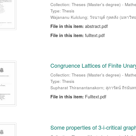
Collection: Theses (Master's degree) - Mathe
Type: Thesis
Wajananu Kulclung
;
วัจนานุค์ กุลคลัง
(
มหาวิทย
File in this item:
abstract.pdf
File in this item:
fulltext.pdf
Congruence Lattices of Finite Unar
Collection: Theses (Master's degree) - Mathe
Type: Thesis
Supharat Thiranantanakorn
;
สุภารัตน์ ถิรนัน
File in this item:
Fulltext.pdf
Some properties of 3-i-critical grap