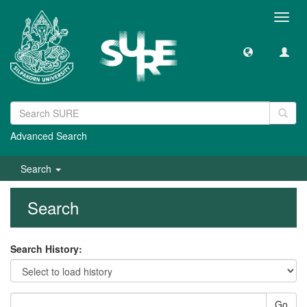
Toggl
navig
Advanced Search
Search
Search
Search History:
Go