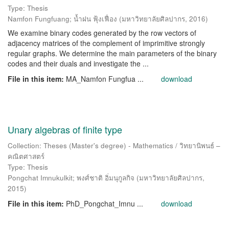
Type: Thesis
Namfon Fungfuang
;
น้ำฝน ฟุ้งเฟื่อง
(
มหาวิทยาลัยศิลปากร
,
2016
)
We examine binary codes generated by the row vectors of
adjacency matrices of the complement of imprimitive strongly
regular graphs. We determine the main parameters of the binary
codes and their duals and investigate the ...
File in this item:
MA_Namfon Fungfua ...
download
Unary algebras of finite type
Collection: Theses (Master's degree) - Mathematics / วิทยานิพนธ์ –
คณิตศาสตร์
Type: Thesis
Pongchat Imnukulkit
;
พงศ์ชาติ อิ่มนุกูลกิจ
(
มหาวิทยาลัยศิลปากร
,
2015
)
File in this item:
PhD_Pongchat_Imnu ...
download