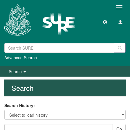
Toggl
navig
Advanced Search
Search
Search
Search History:
Go