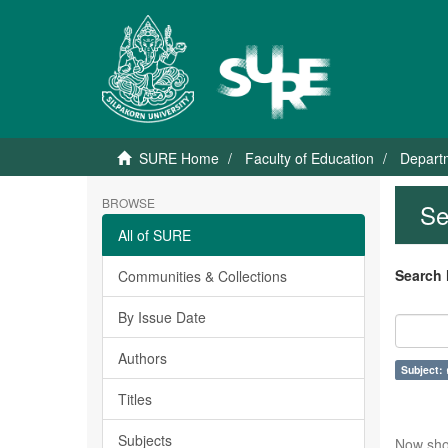
SURE Home
Faculty of Education
Departm
BROWSE
Se
All of SURE
Search 
Communities & Collections
By Issue Date
Authors
Subject: 
Titles
Subjects
Now sho