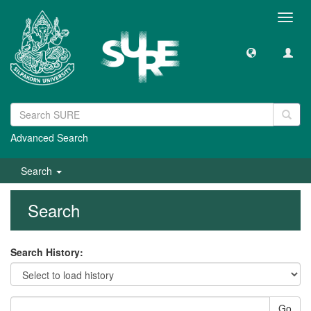
Toggl
navig
Advanced Search
Search
Search
Search History:
Go