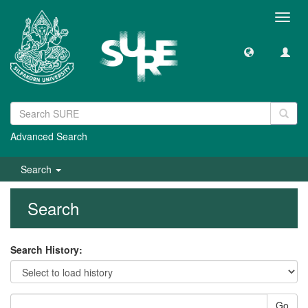
Toggl
navig
Advanced Search
Search
Search
Search History:
Go