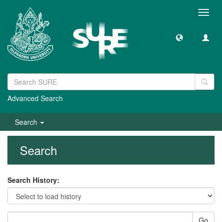
Toggl
navig
Advanced Search
Search
Search
Search History:
Go