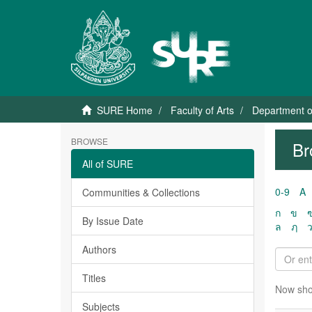
SURE Home
Faculty of Arts
Department o
BROWSE
Br
All of SURE
0-9
A
Communities & Collections
ก
ข
By Issue Date
ล
ฦ
Authors
Titles
Now sho
Subjects