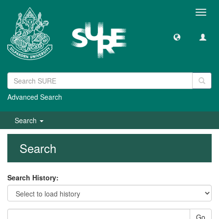
Toggl
navig
Advanced Search
Search
Search
Search History:
Go