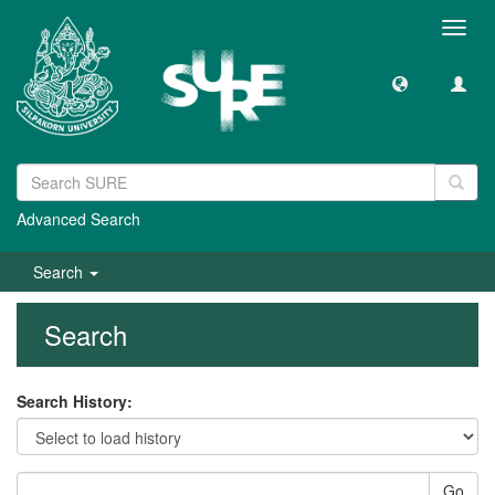
Toggl
navig
Advanced Search
Search
Search
Search History:
Go