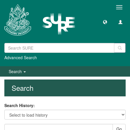
Toggl
navig
Advanced Search
Search
Search
Search History:
Go