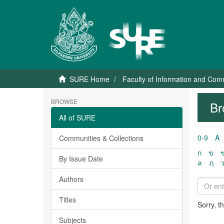
SURE Home
Faculty of Information and Co
BROWSE
Br
All of SURE
0-9
A
Communities & Collections
ก
ข
By Issue Date
ล
ฦ
Authors
Titles
Sorry, t
Subjects