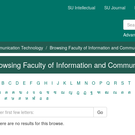
SU Intellectual
SU Journal
Advan
mmunication Technology
Browsing Faculty of Information and Commu
owsing Faculty of Information and Commun
B
C
D
E
F
G
H
I
J
K
L
M
N
O
P
Q
R
S
T
ฃ
ค
ฅ
ฆ
ง
จ
ฉ
ช
ซ
ฌ
ญ
ฎ
ฏ
ฐ
ฑ
ฒ
ณ
ด
ต
ว
ศ
ษ
ส
ห
ฬ
อ
ฮ
Go
here are no results for this browse.