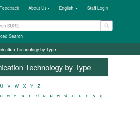
Feedback
About Us
English
Staff Login
ced Search
nication Technology by Type
ication Technology by Type
U
V
W
X
Y
Z
ถ
ท
ธ
น
บ
ป
ผ
ฝ
พ
ฟ
ภ
ม
ย
ร
ฤ