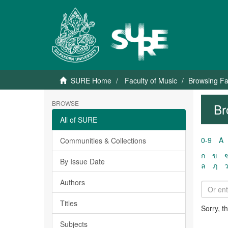
SURE Home
Faculty of Music
Browsing Fa
BROWSE
Br
All of SURE
0-9
A
Communities & Collections
ก
ข
By Issue Date
ล
ฦ
Authors
Titles
Sorry, t
Subjects