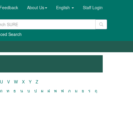
Feedback
About Us
English
Staff Login
ced Search
U
V
W
X
Y
Z
ถ
ท
ธ
น
บ
ป
ผ
ฝ
พ
ฟ
ภ
ม
ย
ร
ฤ