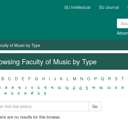
SU Intellectual
SU Journal
Advan
culty of Music by Type
owsing Faculty of Music by Type
B
C
D
E
F
G
H
I
J
K
L
M
N
O
P
Q
R
S
T
ฃ
ค
ฅ
ฆ
ง
จ
ฉ
ช
ซ
ฌ
ญ
ฎ
ฏ
ฐ
ฑ
ฒ
ณ
ด
ต
ว
ศ
ษ
ส
ห
ฬ
อ
ฮ
Go
here are no results for this browse.