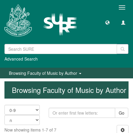
Toggl
navig
Advanced Search
Browsing Faculty of Music by Author
Browsing Faculty of Music by Author
Go
Now showing items 1-7 of 7