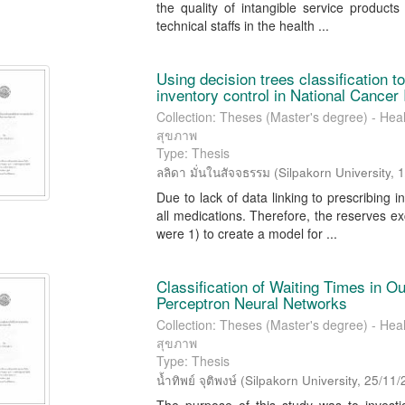
the quality of intangible service produ
technical staffs in the health ...
Using decision trees classification t
inventory control in National Cancer 
Collection: Theses (Master's degree) - Hea
สุขภาพ
Type: Thesis
ลลิดา มั่นในสัจจธรรม
(
Silpakorn University
,
1
Due to lack of data linking to prescribing 
all medications. Therefore, the reserves 
were 1) to create a model for ...
Classification of Waiting Times in O
Perceptron Neural Networks
Collection: Theses (Master's degree) - Hea
สุขภาพ
Type: Thesis
น้ำทิพย์ จุติพงษ์
(
Silpakorn University
,
25/11/