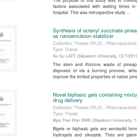
The purpose of this study was to investiga
factors associated with waiting times i
hospital. This was retrospective study ...
Synthesis of octenyl succinate pineap
as nanoemulsion stabilizer
Collection: Theses (Ph.D) - Pharmaceutical 
Type: Thesis
Su Su LATT
(
Silpakorn University
,
12/7/201
The stem and rhizome waste of pineapp
disposed of via a burning process, whic
improve the limited properties of native pine
Novel biphasic gels containing mixtur
drug delivery
Collection: Theses (Ph.D) - Pharmaceutical 
Type: Thesis
Mya Thet Htar SWE
(
Silpakorn University
,
1
Bigels or biphasic gels are semisolid for
hydrogels and oleogels. They are gaini