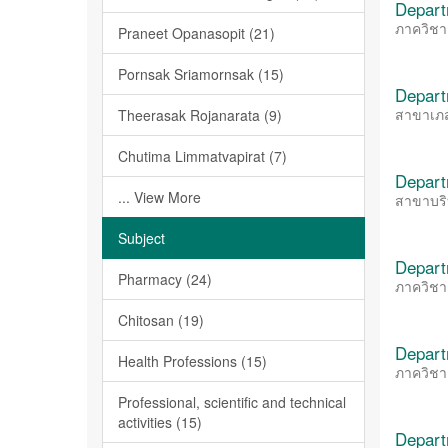
Depart
ภาควิชา
Praneet Opanasopit (21)
Pornsak Sriamornsak (15)
Depart
สาขาเภส
Theerasak Rojanarata (9)
Chutima Limmatvapirat (7)
Depart
... View More
สาขาบริ
Subject
Depart
Pharmacy (24)
ภาควิชา
Chitosan (19)
Depart
Health Professions (15)
ภาควิชา
Professional, scientific and technical
activities (15)
Depart