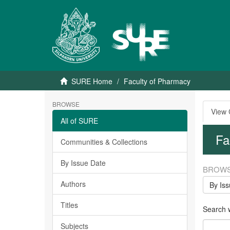
SURE Home
Faculty of Pharmacy
BROWSE
View
All of SURE
Fa
Communities & Collections
By Issue Date
BROWS
Authors
By Is
Titles
Search w
Subjects