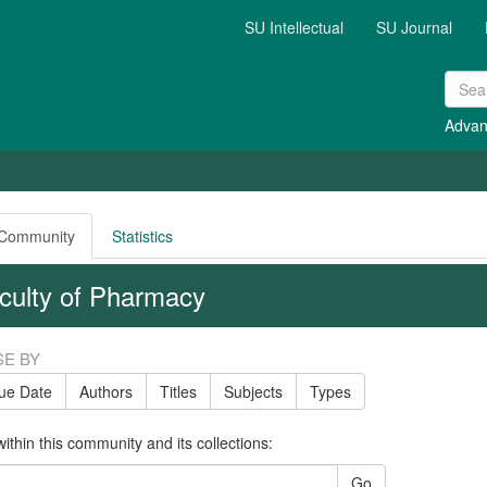
SU Intellectual
SU Journal
Advan
 Community
Statistics
culty of Pharmacy
E BY
sue Date
Authors
Titles
Subjects
Types
ithin this community and its collections:
Go