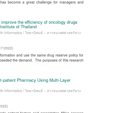
cts has become a great challenge for managers and
o improve the efficiency of oncology drugs
Institute of Thailand
lth Informatics / วิทยานิพนธ์ – สารสนเทศศาสตร์ทาง
/7/2022
)
information and use the same drug reserve policy for
exceeded the demand. The purposes of this research
ut-patient Pharmacy Using Multi-Layer
lth Informatics / วิทยานิพนธ์ – สารสนเทศศาสตร์ทาง
2022
)