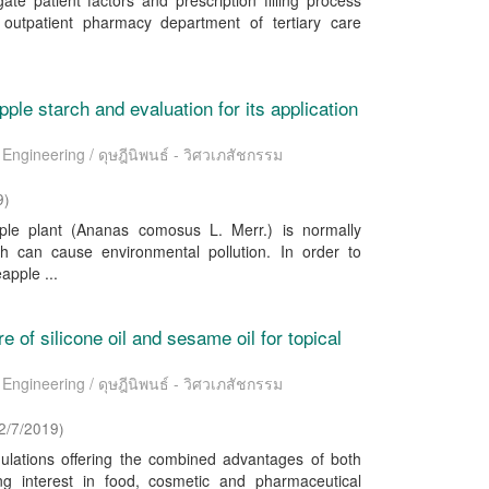
te patient factors and prescription filling process
n outpatient pharmacy department of tertiary care
ple starch and evaluation for its application
Engineering / ดุษฎีนิพนธ์ - วิศวเภสัชกรรม
9
)
le plant (Ananas comosus L. Merr.) is normally
h can cause environmental pollution. In order to
apple ...
e of silicone oil and sesame oil for topical
Engineering / ดุษฎีนิพนธ์ - วิศวเภสัชกรรม
2/7/2019
)
mulations offering the combined advantages of both
ng interest in food, cosmetic and pharmaceutical