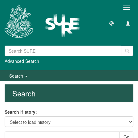
Toggl
navig
Advanced Search
Search
Search
Search History:
Go