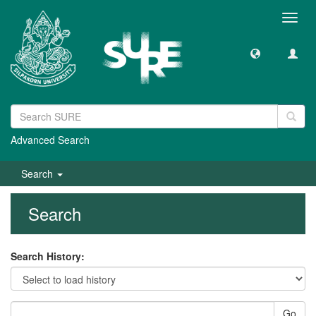
Toggl
navig
Advanced Search
Search
Search
Search History:
Go