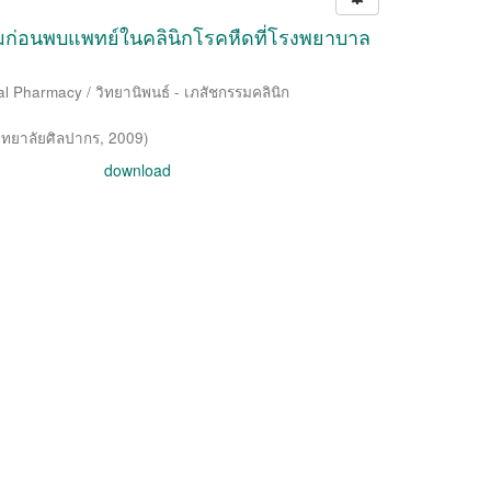
มก่อนพบแพทย์ในคลินิกโรคหืดที่โรงพยาบาล
al Pharmacy / วิทยานิพนธ์ - เภสัชกรรมคลินิก
ิทยาลัยศิลปากร
,
2009
)
download