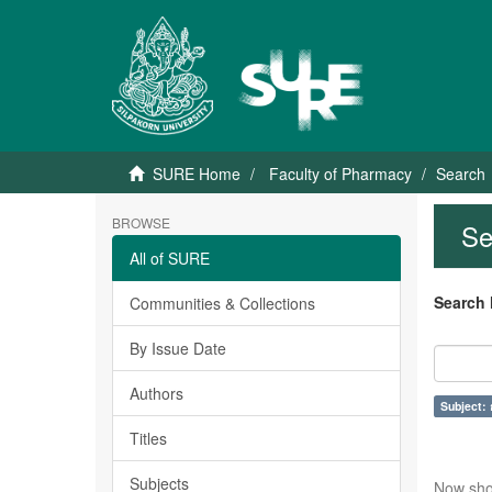
SURE Home
Faculty of Pharmacy
Search
BROWSE
Se
All of SURE
Search 
Communities & Collections
By Issue Date
Authors
Subject: 
Titles
Subjects
Now sho