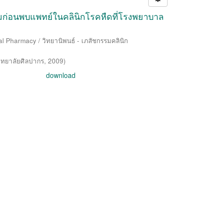
มก่อนพบแพทย์ในคลินิกโรคหืดที่โรงพยาบาล
al Pharmacy / วิทยานิพนธ์ - เภสัชกรรมคลินิก
ิทยาลัยศิลปากร
,
2009
)
download