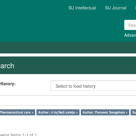
SU Intellectual
SU Journal
Advan
arch
History:
Pharmaceutical care ×
Author: ภาณุวัฒน์ แสงพุ่ม ×
Author: Panuwat Sangphum ×
Su
wing items 1-1 of 1