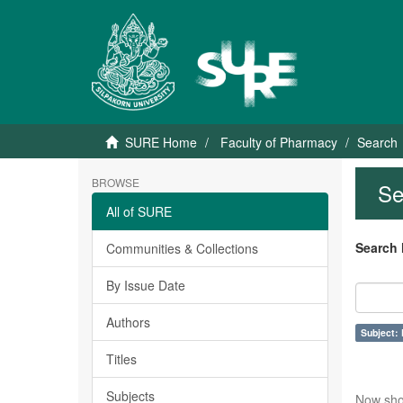
SURE Home
Faculty of Pharmacy
Search
BROWSE
Se
All of SURE
Search 
Communities & Collections
By Issue Date
Authors
Subject: 
Titles
Subjects
Now sho