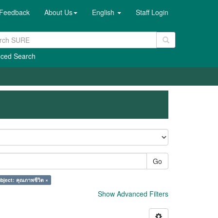
Feedback
About Us
English
Staff Login
ced Search
Go
bject: คุณภาพชีวิต ×
Show Advanced Filters