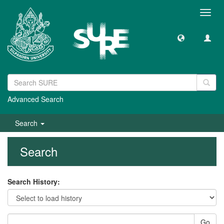
Toggl
navig
Advanced Search
Search
Search
Search History:
Go