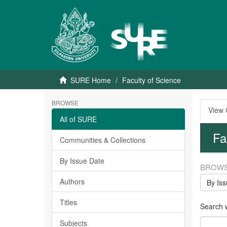
SURE Home
Faculty of Science
BROWSE
View
All of SURE
Fa
Communities & Collections
By Issue Date
BROWS
Authors
By Is
Titles
Search w
Subjects