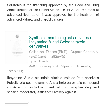
Sorafenib is the first drug approved by the Food and Drug
Administration of the United States (US FDA) for treatment of
advanced liver. Later, it was approved for the treatment of
advanced kidney, and thyroid cancers. ...
Synthesis and biological activities of
Iheyamine A and Geldanamycin
derivatives
Collection: Theses (Ph.D) - Organic Chemistry
/ ดุษฎีนิพนธ์ - เคมีอินทรีย์
Type: Thesis
จันจิรา จรามรบูรพงศ์
(
Silpakorn University
,
18/6/2021
)
Iheyamine A is a bis-indole alkaloid isolated from ascidians
Polycitorella sp.. Iheyamine A is a heteroaromatic compound
consisted of bis-indole fused with an azepine ring and
showed moderately anticancer activity against ...