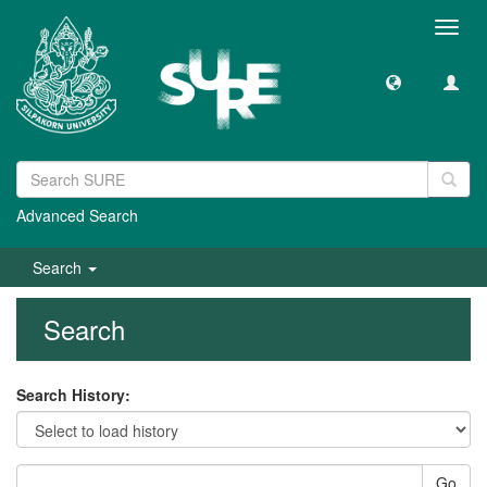
Toggl
navig
Advanced Search
Search
Search
Search History:
Go