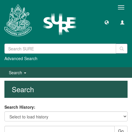
Toggl
navig
Advanced Search
Search
Search
Search History:
Go